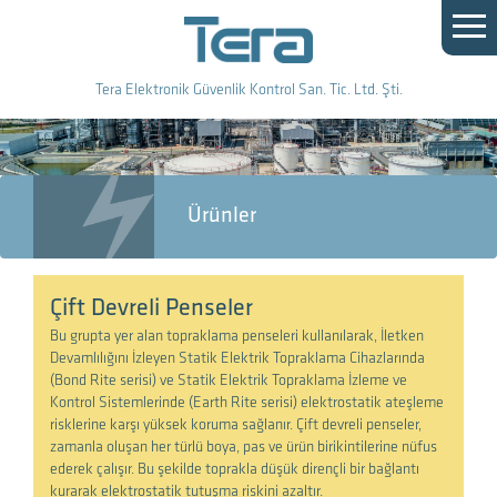
Tera Elektronik Güvenlik Kontrol San. Tic. Ltd. Şti.
Ürünler
Çift Devreli Penseler
Bu grupta yer alan topraklama penseleri kullanılarak, İletken
Devamlılığını İzleyen Statik Elektrik Topraklama Cihazlarında
(Bond Rite serisi) ve Statik Elektrik Topraklama İzleme ve
Kontrol Sistemlerinde (Earth Rite serisi) elektrostatik ateşleme
risklerine karşı yüksek koruma sağlanır. Çift devreli penseler,
zamanla oluşan her türlü boya, pas ve ürün birikintilerine nüfus
ederek çalışır. Bu şekilde toprakla düşük dirençli bir bağlantı
kurarak elektrostatik tutuşma riskini azaltır.