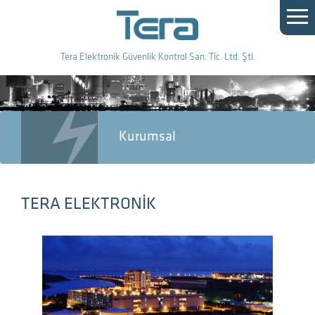
Tera Elektronik Güvenlik Kontrol San. Tic. Ltd. Şti.
Kurumsal
TERA ELEKTRONİK